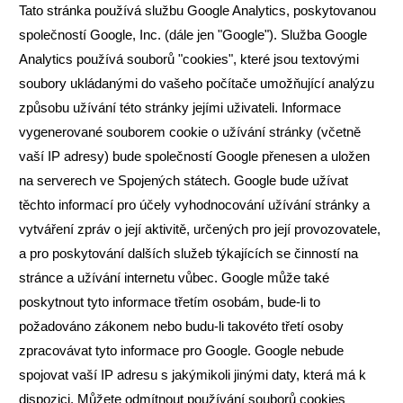
Tato stránka používá službu Google Analytics, poskytovanou 
společností Google, Inc. (dále jen "Google"). Služba Google 
Analytics používá souborů "cookies", které jsou textovými 
soubory ukládanými do vašeho počítače umožňující analýzu 
způsobu užívání této stránky jejími uživateli. Informace 
vygenerované souborem cookie o užívání stránky (včetně 
vaší IP adresy) bude společností Google přenesen a uložen 
na serverech ve Spojených státech. Google bude užívat 
těchto informací pro účely vyhodnocování užívání stránky a 
vytváření zpráv o její aktivitě, určených pro její provozovatele, 
a pro poskytování dalších služeb týkajících se činností na 
stránce a užívání internetu vůbec. Google může také 
poskytnout tyto informace třetím osobám, bude-li to 
požadováno zákonem nebo budu-li takovéto třetí osoby 
zpracovávat tyto informace pro Google. Google nebude 
spojovat vaší IP adresu s jakýmikoli jinými daty, která má k 
dispozici. Můžete odmítnout používání souborů cookies 