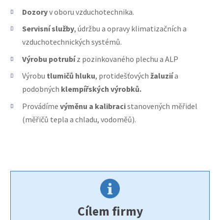
Dozory
v oboru vzduchotechnika.
Servisní služby
, údržbu a opravy klimatizačních a
vzduchotechnických systémů.
Výrobu potrubí
z pozinkovaného plechu a ALP
Výrobu
tlumičů hluku
, protidešťových
žaluzií
a
podobných
klempířských výrobků.
Provádíme
výměnu a kalibraci
stanovených měřidel
(měřičů tepla a chladu, vodoměů).
Cílem firmy