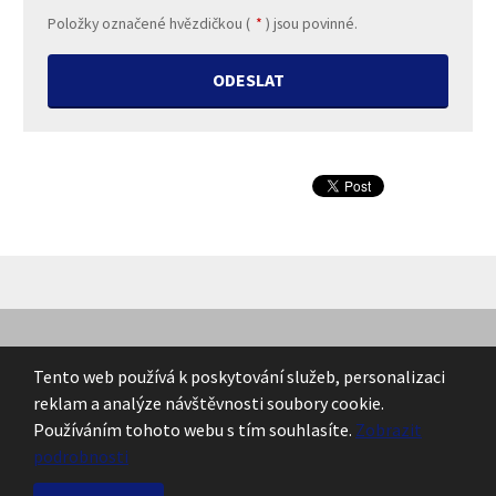
Položky označené hvězdičkou (
*
) jsou povinné.
Formulář
se
nepodařilo
odeslat.
Tento web používá k poskytování služeb, personalizaci
Copyright © 2026, všechna práva vyhrazena eBRÁNA s.r.o.
reklam a analýze návštěvnosti soubory cookie.
Obsah stránek je majetkem provozovatele. Kopírování,
Používáním tohoto webu s tím souhlasíte.
Zobrazit
zveřejňování textů či fotografií je povoleno pouze s jeho
podrobnosti
souhlasem.