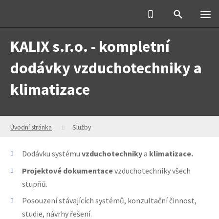
KALIX s.r.o. - kompletní
dodávky vzduchotechniky a
klimatizace
Úvodní stránka
Služby
Dodávku systému
vzduchotechniky
a
klimatizace.
Projektové dokumentace
vzduchotechniky všech
stupňů.
Posouzení stávajících systémů, konzultační činnost,
studie, návrhy řešení.